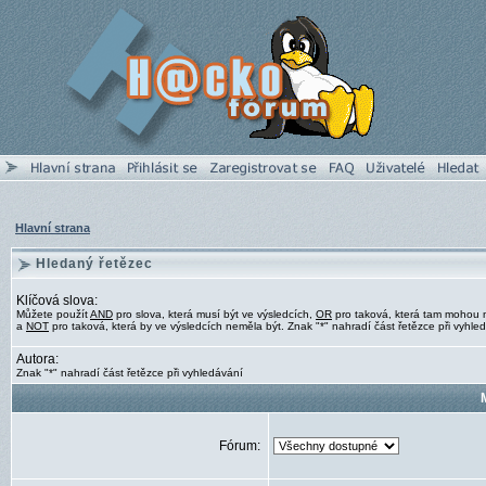
Hlavní strana
Hledaný řetězec
Klíčová slova:
Můžete použít
AND
pro slova, která musí být ve výsledcích,
OR
pro taková, která tam mohou 
a
NOT
pro taková, která by ve výsledcích neměla být. Znak "*" nahradí část řetězce při vyhle
Autora:
Znak "*" nahradí část řetězce při vyhledávání
Fórum: