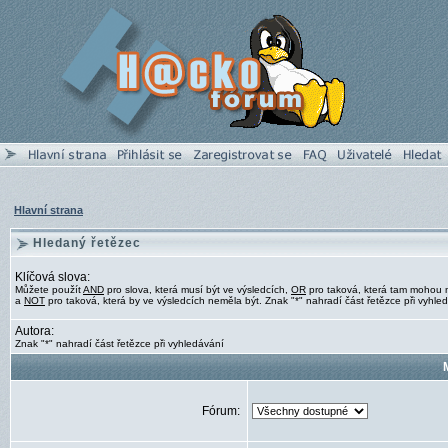
Hlavní strana
Hledaný řetězec
Klíčová slova:
Můžete použít
AND
pro slova, která musí být ve výsledcích,
OR
pro taková, která tam mohou 
a
NOT
pro taková, která by ve výsledcích neměla být. Znak "*" nahradí část řetězce při vyhle
Autora:
Znak "*" nahradí část řetězce při vyhledávání
Fórum: