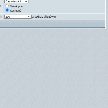
e:
Vzestupně
Sestupně
ch
znaků ze příspěvku