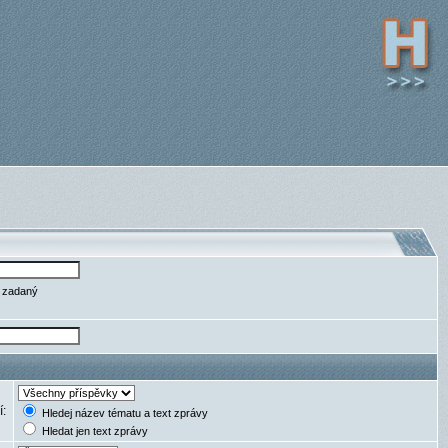
e zadaný
í:
Hledej název tématu a text zprávy
Hledat jen text zprávy