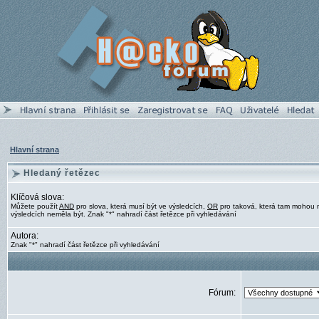
Hlavní strana
Hledaný řetězec
Klíčová slova:
Můžete použít
AND
pro slova, která musí být ve výsledcích,
OR
pro taková, která tam mohou 
výsledcích neměla být. Znak "*" nahradí část řetězce při vyhledávání
Autora:
Znak "*" nahradí část řetězce při vyhledávání
Fórum: