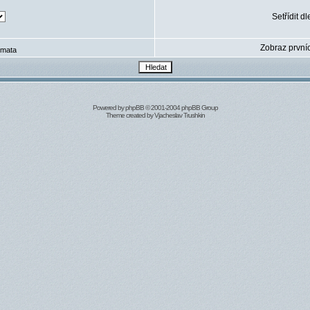
Setřídit dl
Zobraz první
mata
Powered by
phpBB
© 2001-2004 phpBB Group
Theme created by
Vjacheslav Trushkin