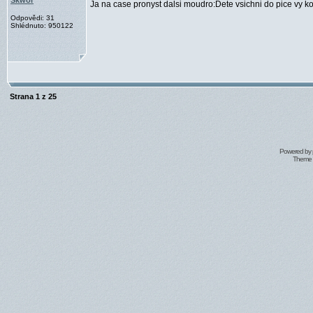
Skwor
Ja na case pronyst dalsi moudro:Dete vsichni do pice vy ko
Odpovědi: 31
Shlédnuto: 950122
Strana
1
z
25
Powered by
Theme 