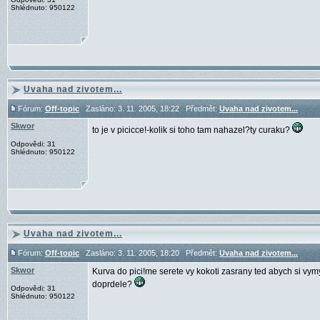
Shlédnuto: 950122
Uvaha nad zivotem...
Fórum:
Off-topic
Zasláno: 3. 11. 2005, 18:22 Předmět:
Uvaha nad zivotem...
Skwor
to je v picicce!-kolik si toho tam nahazel?ty curaku?
Odpovědi: 31
Shlédnuto: 950122
Uvaha nad zivotem...
Fórum:
Off-topic
Zasláno: 3. 11. 2005, 18:20 Předmět:
Uvaha nad zivotem...
Skwor
Kurva do pici!me serete vy kokoti zasrany ted abych si vymy
doprdele?
Odpovědi: 31
Shlédnuto: 950122