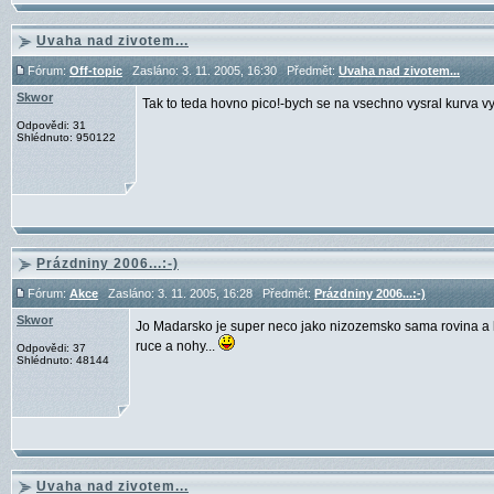
Uvaha nad zivotem...
Fórum:
Off-topic
Zasláno: 3. 11. 2005, 16:30 Předmět:
Uvaha nad zivotem...
Skwor
Tak to teda hovno pico!-bych se na vsechno vysral kurva vy s
Odpovědi: 31
Shlédnuto: 950122
Prázdniny 2006...:-)
Fórum:
Akce
Zasláno: 3. 11. 2005, 16:28 Předmět:
Prázdniny 2006...:-)
Skwor
Jo Madarsko je super neco jako nizozemsko sama rovina a 
ruce a nohy...
Odpovědi: 37
Shlédnuto: 48144
Uvaha nad zivotem...