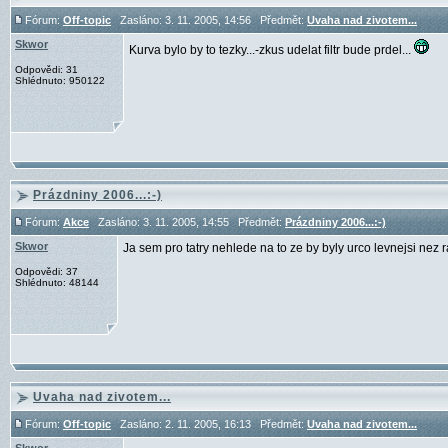
Fórum:
Off-topic
Zasláno: 3. 11. 2005, 14:56 Předmět:
Uvaha nad zivotem...
Skwor
Kurva bylo by to tezky...-zkus udelat filtr bude prdel...
Odpovědi: 31
Shlédnuto: 950122
Prázdniny 2006...:-)
Fórum:
Akce
Zasláno: 3. 11. 2005, 14:55 Předmět:
Prázdniny 2006...:-)
Skwor
Ja sem pro tatry nehlede na to ze by byly urco levnejsi nez raf
Odpovědi: 37
Shlédnuto: 48144
Uvaha nad zivotem...
Fórum:
Off-topic
Zasláno: 2. 11. 2005, 16:13 Předmět:
Uvaha nad zivotem...