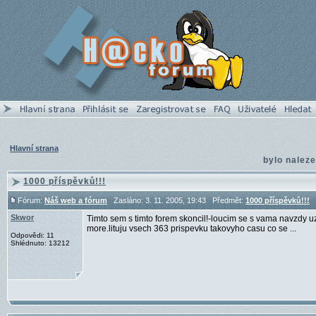
Hlavní strana
bylo nalez
1000 příspěvků!!!
Fórum:
Náš web a fórum
Zasláno: 3. 11. 2005, 19:43 Předmět:
1000 příspěvků!!!
Skwor
Timto sem s timto forem skoncil!-loucim se s vama navzdy uz 
more.lituju vsech 363 prispevku takovyho casu co se ...
Odpovědi: 11
Shlédnuto: 13212