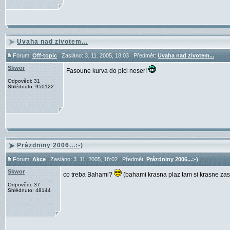
Uvaha nad zivotem...
Fórum:
Off-topic
Zasláno: 3. 11. 2005, 18:03 Předmět:
Uvaha nad zivotem...
Skwor
Fasoune kurva do pici neser!
Odpovědi: 31
Shlédnuto: 950122
Prázdniny 2006...:-)
Fórum:
Akce
Zasláno: 3. 11. 2005, 18:02 Předmět:
Prázdniny 2006...:-)
Skwor
co treba Bahami?
(bahami krasna plaz tam si krasne zas
Odpovědi: 37
Shlédnuto: 48144