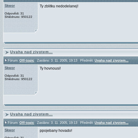
Skwor
Ty zblitku nedodelanej!
Odpovědi: 31
Shlédnuto: 950122
Uvaha nad zivotem...
Fórum:
Off-topic
Zasláno: 3. 11. 2005, 19:13 Předmět:
Uvaha nad zivotem...
Skwor
Ty hovnousi!
Odpovědi: 31
Shlédnuto: 950122
Uvaha nad zivotem...
Fórum:
Off-topic
Zasláno: 3. 11. 2005, 19:13 Předmět:
Uvaha nad zivotem...
Skwor
ppojebany hovado!
Odpovědi: 31