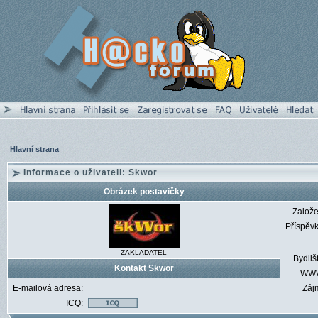
Hlavní strana
Informace o uživateli: Skwor
Obrázek postavičky
Založ
Příspěv
ZAKLADATEL
Bydliš
Kontakt Skwor
WW
E-mailová adresa:
Záj
ICQ: