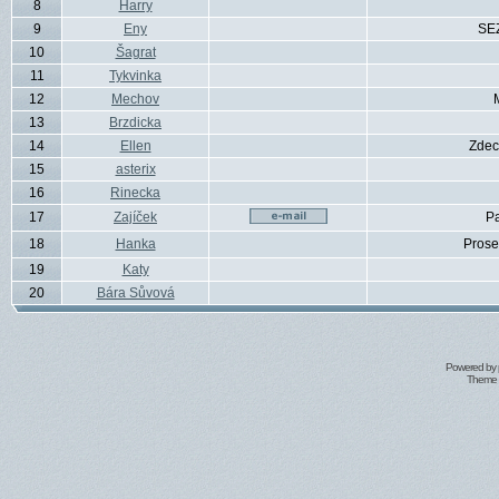
8
Harry
9
Eny
SE
10
Šagrat
11
Tykvinka
12
Mechov
13
Brzdicka
14
Ellen
Zdec
15
asterix
16
Rinecka
17
Zajíček
P
18
Hanka
Prose
19
Katy
20
Bára Sůvová
Powered by
Theme 