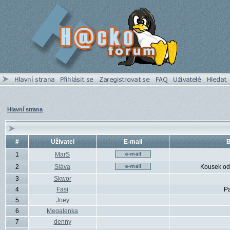
Hlavní strana
#
Uživatel
E-mail
B
1
MarS
2
Sláva
Kousek od
3
Skwor
4
Fasi
P
5
Joey
6
Megalenka
7
denny