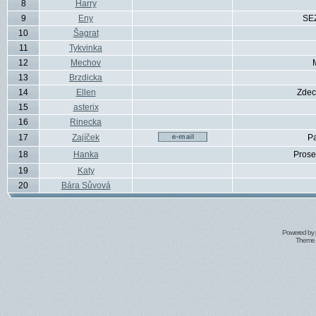
8
Harry
9
Eny
SE
10
Šagrat
11
Tykvinka
12
Mechov
13
Brzdicka
14
Ellen
Zdec
15
asterix
16
Rinecka
17
Zajíček
P
18
Hanka
Prose
19
Katy
20
Bára Sůvová
Powered by
Theme 