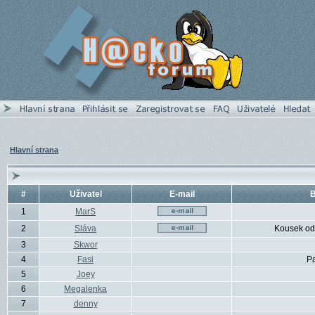
Hlavní strana
#
Uživatel
E-mail
B
1
MarS
2
Sláva
Kousek od
3
Skwor
4
Fasi
P
5
Joey
6
Megalenka
7
denny