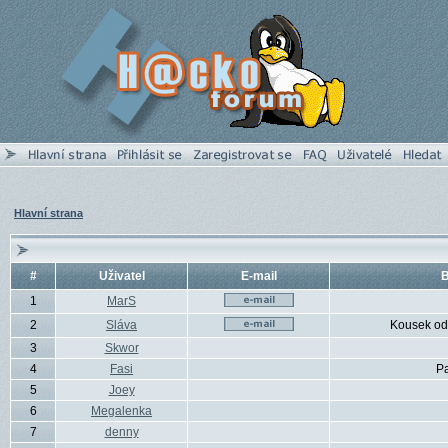
Hlavní strana
#
Uživatel
E-mail
B
1
MarS
2
Sláva
Kousek od
3
Skwor
4
Fasi
P
5
Joey
6
Megalenka
7
denny