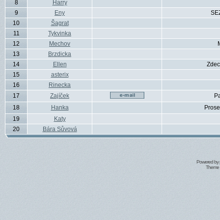
8
Harry
9
Eny
SE
10
Šagrat
11
Tykvinka
12
Mechov
13
Brzdicka
14
Ellen
Zdec
15
asterix
16
Rinecka
17
Zajíček
P
18
Hanka
Prose
19
Katy
20
Bára Sůvová
Powered by
Theme 