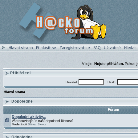
Vítejte!
Nejste přihlášen.
Pokud je
Přihlášení
Uživatel:
Heslo:
Hlavní strana
Dopoledne
Fórum
Dopolední aktivity...
Vše související s naší dopolední činností...
Moderátoři
Sláva
,
Skwor
Odpoledne