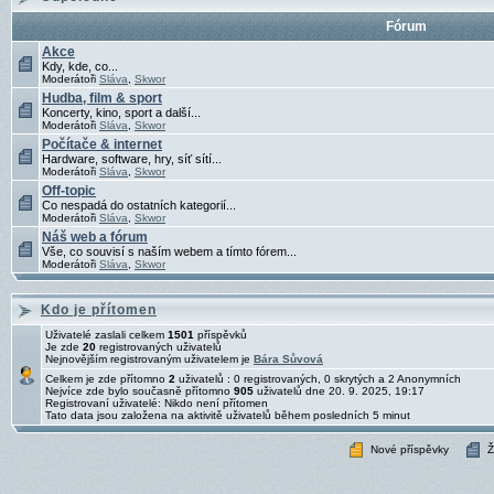
Fórum
Akce
Kdy, kde, co...
Moderátoři
Sláva
,
Skwor
Hudba, film & sport
Koncerty, kino, sport a další...
Moderátoři
Sláva
,
Skwor
Počítače & internet
Hardware, software, hry, síť sítí...
Moderátoři
Sláva
,
Skwor
Off-topic
Co nespadá do ostatních kategorií...
Moderátoři
Sláva
,
Skwor
Náš web a fórum
Vše, co souvisí s naším webem a tímto fórem...
Moderátoři
Sláva
,
Skwor
Kdo je přítomen
Uživatelé zaslali celkem
1501
příspěvků
Je zde
20
registrovaných uživatelů
Nejnovějším registrovaným uživatelem je
Bára Sůvová
Celkem je zde přítomno
2
uživatelů : 0 registrovaných, 0 skrytých a 2 Anonymních
Nejvíce zde bylo současně přítomno
905
uživatelů dne 20. 9. 2025, 19:17
Registrovaní uživatelé: Nikdo není přítomen
Tato data jsou založena na aktivitě uživatelů během posledních 5 minut
Nové příspěvky
Ž