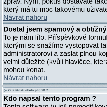
zpráv. Nyní, pokus dostáváte tak
který má tu moc takovému uživatel
Návrat nahoru
Dostal jsem spamový a obtížný 
To je nám líto. Příspěvkové form
kterými se snažíme vystopovat ta
administrátorovi a zaslat plnou kop
velmi důležité (kvůli hlavičce, kt
mohou konat.
Návrat nahoru
Záležitosti okolo phpBB 2
Kdo napsal tento program ?
Tento software (v její nemodifiko