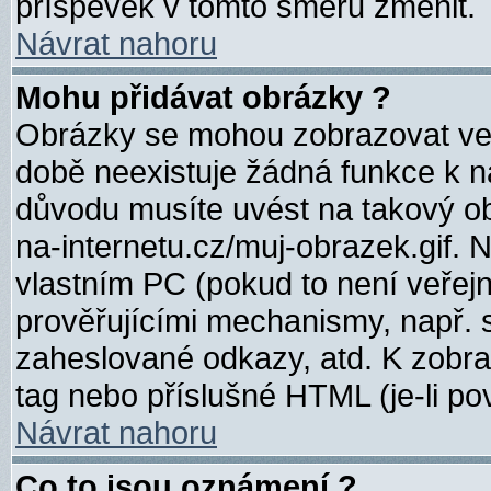
příspěvek v tomto směru změnit.
Návrat nahoru
Mohu přidávat obrázky ?
Obrázky se mohou zobrazovat ve 
době neexistuje žádná funkce k n
důvodu musíte uvést na takový ob
na-internetu.cz/muj-obrazek.gif.
vlastním PC (pokud to není veřej
prověřujícími mechanismy, např. 
zaheslované odkazy, atd. K zobr
tag nebo příslušné HTML (je-li po
Návrat nahoru
Co to jsou oznámení ?