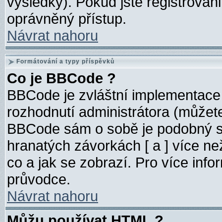
výsledky). Pokud jste registrován
oprávněný přístup.
Návrat nahoru
Formátování a typy příspěvků
Co je BBCode ?
BBCode je zvláštní implementace
rozhodnutí administrátora (můžete 
BBCode sám o sobě je podobný s
hranatých závorkách [ a ] více než
co a jak se zobrazí. Pro více inf
průvodce.
Návrat nahoru
Můžu používat HTML ?