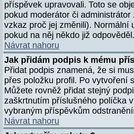
příspěvek upravovali. Toto se obj
pokud moderátor či administrátor 
vzkaz proč jej změnili). Normáln
pokud na něj někdo již odpověděl
Návrat nahoru
Jak přidám podpis k mému pří
Přidat podpis znamená, že si musít
přes položku profil. Po vytvoření 
Můžete rovněž přidat stejný podp
zaškrtnutím příslušného políčka v
vybraným příspěvkům odstraněním
Návrat nahoru