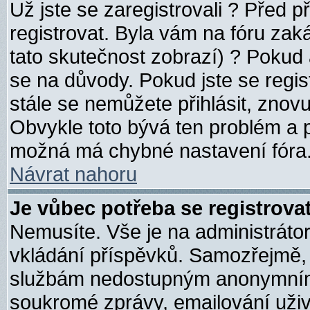
Už jste se zaregistrovali ? Před p
registrovat. Byla vám na fóru za
tato skutečnost zobrazí) ? Pokud a
se na důvody. Pokud jste se registr
stále se nemůžete přihlásit, znovu
Obvykle toto bývá ten problém a p
možná má chybné nastavení fóra
Návrat nahoru
Je vůbec potřeba se registrova
Nemusíte. Vše je na administrátoro
vkládání příspěvků. Samozřejmě, 
službám nedostupným anonymním u
soukromé zprávy, emailování uživa