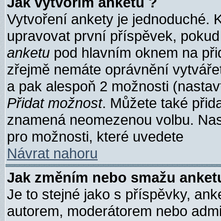
Jak vytvořím anketu ?
Vytvoření ankety je jednoduché. 
upravovat první příspěvek, pokud 
anketu
pod hlavním oknem na přid
zřejmě nemáte oprávnění vytvářet
a pak alespoň 2 možnosti (nastav
Přidat možnost
. Můžete také přida
znamená neomezenou volbu. Nasta
pro možnosti, které uvedete
Návrat nahoru
Jak změním nebo smažu anket
Je to stejné jako s příspěvky, a
autorem, moderátorem nebo admine