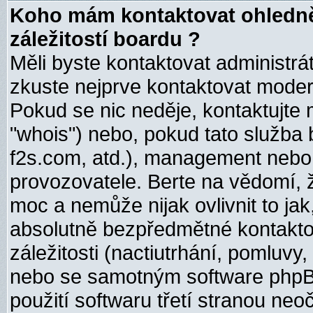
Koho mám kontaktovat ohledně
záležitostí boardu ?
Měli byste kontaktovat administrá
zkuste nejprve kontaktovat moderá
Pokud se nic neděje, kontaktujte 
"whois") nebo, pokud tato služba b
f2s.com, atd.), management nebo 
provozovatele. Berte na vědomí
moc a nemůže nijak ovlivnit to ja
absolutně bezpředmětné kontakto
záležitosti (nactiutrhání, pomluv
nebo se samotným software phpB
použití softwaru třetí stranou n