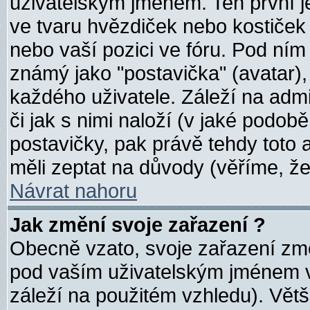
uživatelským jménem. Ten první j
ve tvaru hvězdiček nebo kostiček uk
nebo vaší pozici ve fóru. Pod ní
známý jako "postavička" (avatar),
každého uživatele. Záleží na admi
či jak s nimi naloží (v jaké podo
postavičky, pak právě tehdy toto a
měli zeptat na důvody (věříme, že
Návrat nahoru
Jak změní svoje zařazení ?
Obecně vzato, svoje zařazení změ
pod vaším uživatelským jménem v
záleží na použitém vzhledu). Vět