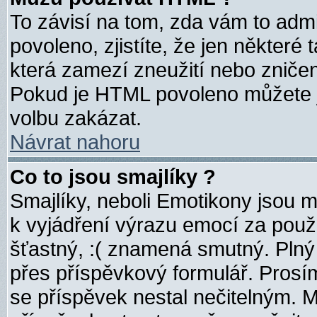
To závisí na tom, zda vám to admi
povoleno, zjistíte, že jen některé 
která zamezí zneužití nebo zničen
Pokud je HTML povoleno můžete j
volbu zakázat.
Návrat nahoru
Co to jsou smajlíky ?
Smajlíky, neboli Emotikony jsou m
k vyjádření výrazu emocí za použ
šťastný, :( znamená smutný. Plný
přes příspěvkový formulář. Prosím
se příspěvek nestal nečitelným. 