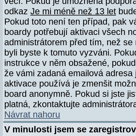
věcí. Pokud je umožněna podpora C
odkaz
Je mi méně než 13 let
bude
Pokud toto není ten případ, pak v
boardy potřebují aktivaci všech n
administrátorem před tím, než se m
byli byste k tomuto vyzváni. Poku
instrukce v něm obsažené, pokud js
že vámi zadaná emailová adresa j
aktivace používá je zmenšit mož
board anonymně. Pokud si jste jist
platná, zkontaktujte administrátor
Návrat nahoru
V minulosti jsem se zaregistro